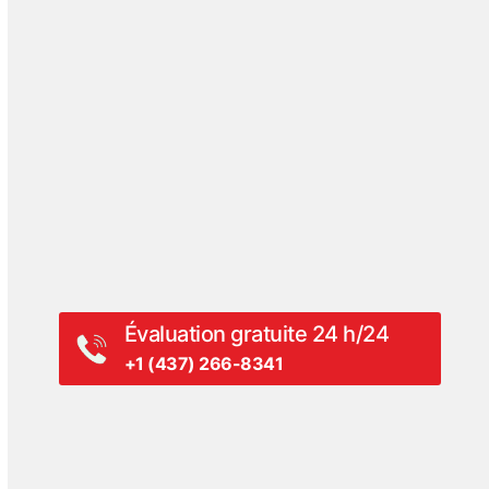
Blogue
Témoignages de clients
Evénements
Hall Of Fame
Revue de presse
Communiqués de presse
Vidéos
Livres blancs
Évaluation gratuite 24 h/24
+1 (437) 266-8341