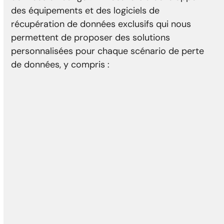
des équipements et des logiciels de
récupération de données exclusifs qui nous
permettent de proposer des solutions
personnalisées pour chaque scénario de perte
de données, y compris :
Dommages physiques
Accident de la tête
Dommages des médias
Reformatage
Erreur du contrôleur
Défaillance de l'actionneur
Moteur endommagé
Les secteurs défectueux