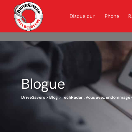
Disque dur
iPhone
R
Blogue
DriveSavers
>
Blog
>
TechRadar : Vous avez endommagé vo