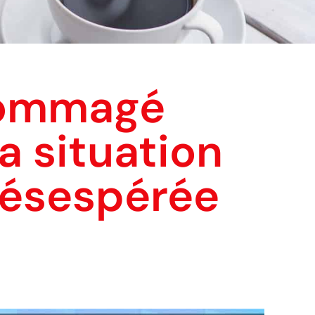
dommagé
a situation
désespérée