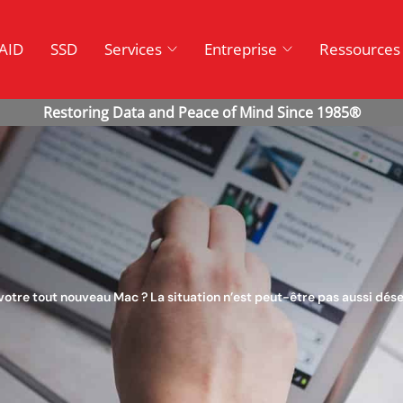
AID
SSD
Services
Entreprise
Ressources
tre tout nouveau Mac ? La situation n’est peut-être pas aussi dés