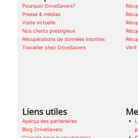
Pourquoi DriveSavers?
Récup
Presse & médias
Récu
Visite virtuelle
Récu
Nos clients prestigieux
Récu
Récupérations de données insolites
Récu
Travailler chez DriveSavers
Vérif
Liens utiles
Me
Aperçu des partenaires
L
Blog DriveSavers
p
Conseils pour la récupération
Q