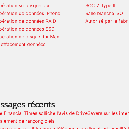
ération sur disque dur
SOC 2 Type II
pération de données iPhone
Salle blanche ISO
pération de données RAID
Autorisé par le fabr
pération de données SSD
pération de disque dur Mac
. effacement données
ssages récents
e Financial Times sollicite l'avis de DriveSavers sur les inte
aiement de rançongiciels
ue se passe-t-il lorsqu’un téléphone intelligent est mouillé 