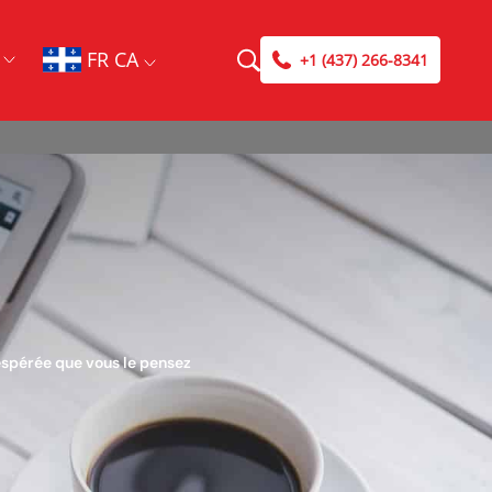
FR CA
+1 (437) 266-8341
espérée que vous le pensez