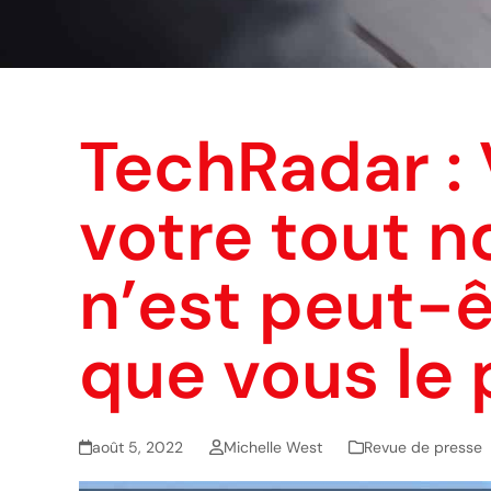
TechRadar :
votre tout n
n’est peut-
que vous le
août 5, 2022
Michelle West
Revue de presse