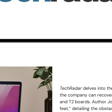
TechRadar
delves into t
the company can recover
and T2 boards. Author Joe
feat,” detailing the obst