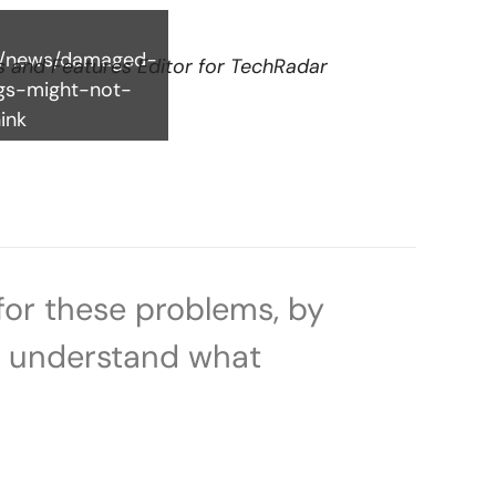
m/news/damaged-
s and Features Editor for TechRadar
gs-might-not-
ink
for these problems, by
to understand what