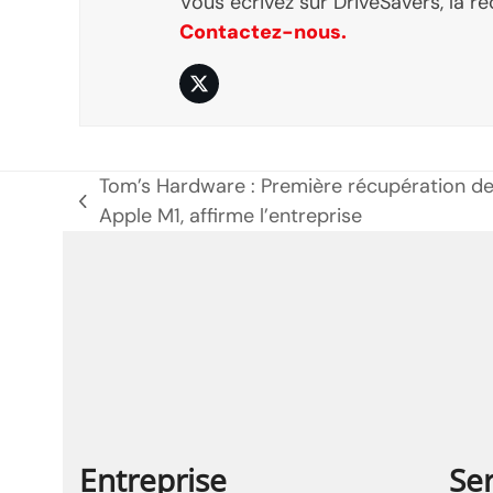
Vous écrivez sur DriveSavers, la r
Contactez-nous.
Twitter
Tom’s Hardware : Première récupération d
poste
Apple M1, affirme l’entreprise
précédent:
Entreprise
Ser