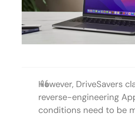
However, DriveSavers cl
reverse-engineering App
conditions need to be me