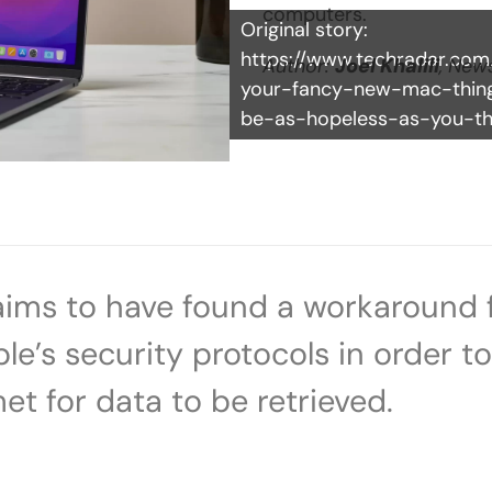
computers.
Original story:
https://www.techradar.co
Author:
Joel Khalili
, New
your-fancy-new-mac-thin
be-as-hopeless-as-you-th
aims to have found a workaround 
le’s security protocols in order 
t for data to be retrieved.