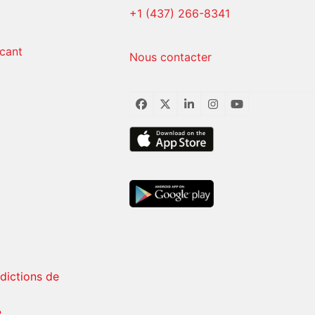
+1 (437) 266-8341
icant
Nous contacter
Facebook
Twitter
LinkedIn
Instagram
YouTube
rdictions de
?