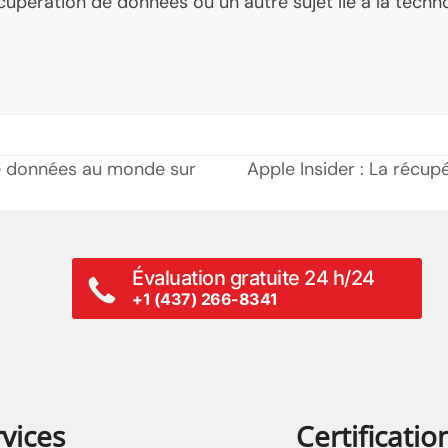
écupération de données ou un autre sujet lié à la techn
e données au monde sur
Apple Insider : La récu
prochain
poste:
Évaluation gratuite 24 h/24
+1 (437) 266-8341
vices
Certificatio