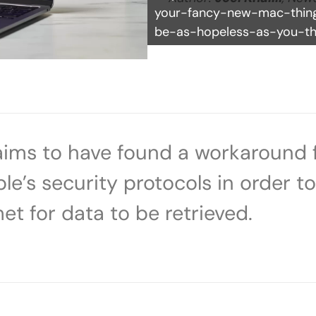
your-fancy-new-mac-thin
be-as-hopeless-as-you-th
aims to have found a workaround 
le’s security protocols in order 
t for data to be retrieved.