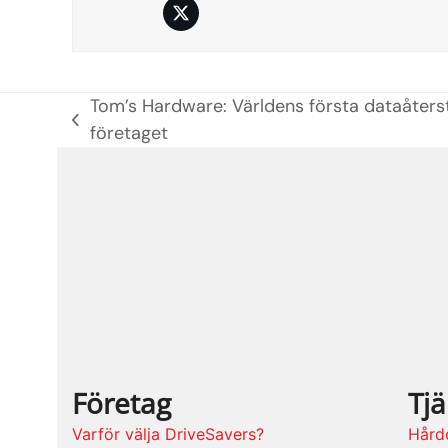
Twitter
Tom’s Hardware: Världens första dataåterst
previous
företaget
post:
Företag
Tjä
Varför välja DriveSavers?
Hårdd