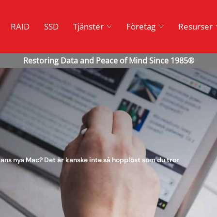
RAID
SSD
Tjänster
Företag
Resurser
lans nya Mac? Det är kanske inte så hopplöst som du tror