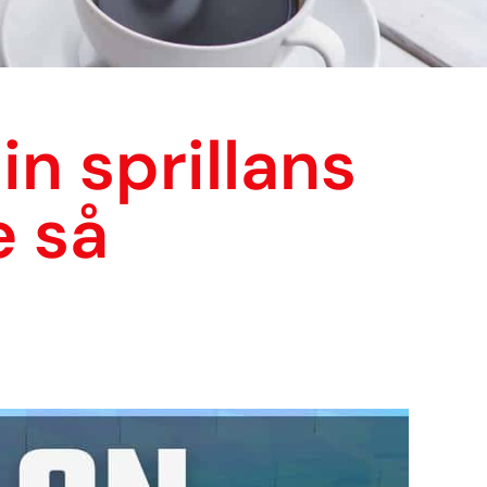
n sprillans
e så