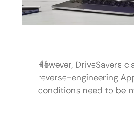
However, DriveSavers cl
reverse-engineering App
conditions need to be me