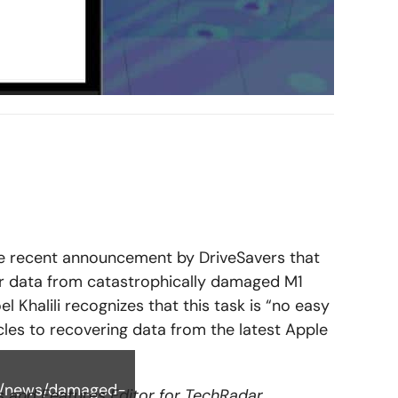
he recent announcement by DriveSavers that
 data from catastrophically damaged M1
l Khalili recognizes that this task is
“no easy
acles to recovering data from the latest Apple
m/news/damaged-
s and Features Editor for TechRadar