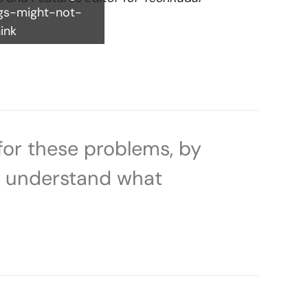
gs-might-not-
ink
for these problems, by
to understand what