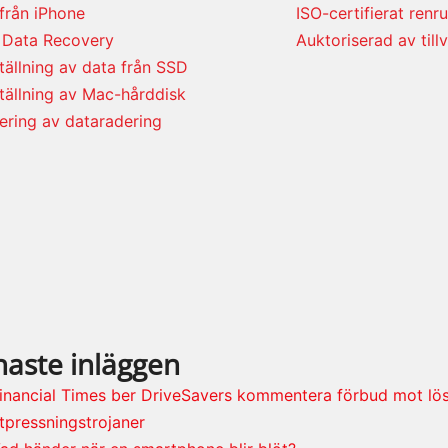
från iPhone
ISO-certifierat renr
 Data Recovery
Auktoriserad av till
tällning av data från SSD
tällning av Mac-hårddisk
iering av dataradering
naste inläggen
inancial Times ber DriveSavers kommentera förbud mot l
tpressningstrojaner