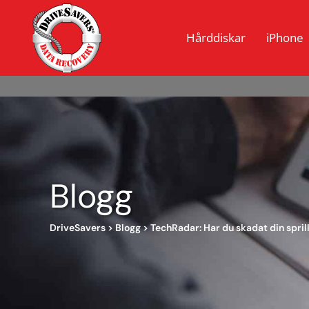
Hårddiskar
iPhone
Blogg
DriveSavers
>
Blogg
>
TechRadar: Har du skadat din spril