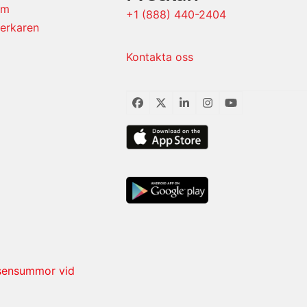
um
+1 (888) 440-2404
verkaren
Kontakta oss
Facebook
Twitter
LinkedIn
Instagram
YouTube
ösensummor vid