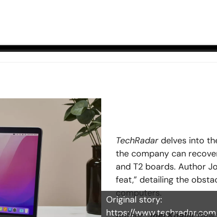
TechRadar
delves into t
the company can recover
and T2 boards. Author Joe
feat,” detailing the obst
computers.
Original story:
https://www.techradar.co
Author:
Joel Khalili
, New