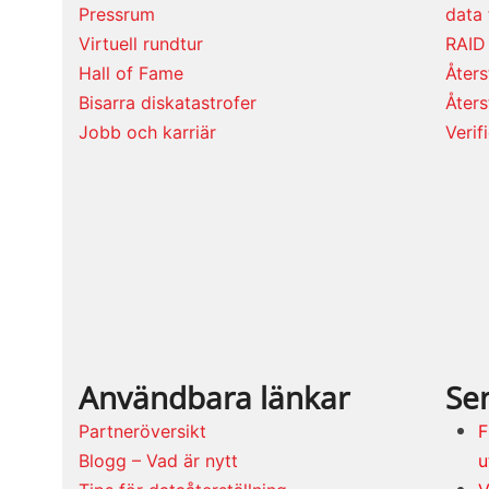
Pressrum
data 
Virtuell rundtur
RAID
Hall of Fame
Åters
Bisarra diskatastrofer
Åters
Jobb och karriär
Verif
Användbara länkar
Se
Partneröversikt
F
Blogg – Vad är nytt
u