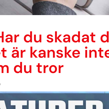
ar du skadat di
 är kanske int
m du tror
e