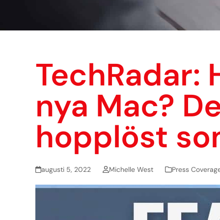
TechRadar: H
nya Mac? Det
hopplöst so
augusti 5, 2022
Michelle West
Press Coverag