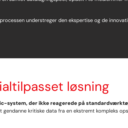
ocessen understreger den ekspertise og de innovative
altilpasset løsning
ic-system, der ikke reagerede på standardværktøj
at gendanne kritiske data fra en ekstremt kompleks ops