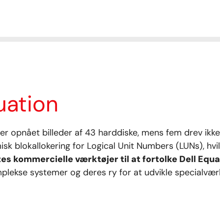
uation
er opnået billeder af 43 harddiske, mens fem drev ikk
sk blokallokering for Logical Unit Numbers (LUNs), hv
es kommercielle værktøjer til at fortolke Dell Equ
plekse systemer og deres ry for at udvikle specialværk