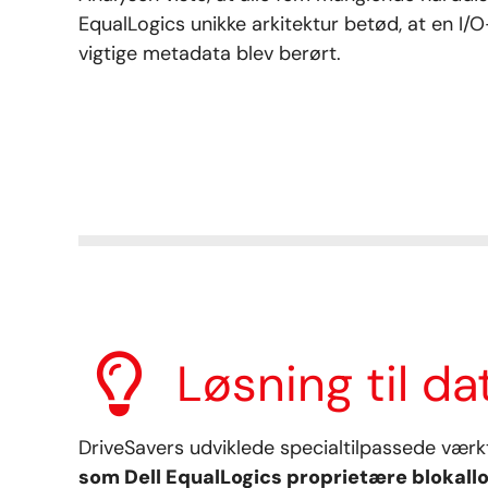
EqualLogics unikke arkitektur betød, at en I/O-
vigtige metadata blev berørt.
Løsning til d
DriveSavers udviklede specialtilpassede værkt
som Dell EqualLogics proprietære blokal