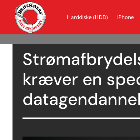
Harddiske (HDD)
iPhone
Strømafbrydels
kræver en speci
datagendannel