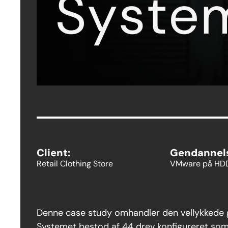
Client:
Gendannel
Retail Clothing Store
VMware på HD
Denne case study omhandler den vellykkede g
Systemet bestod af 44 drev konfigureret som