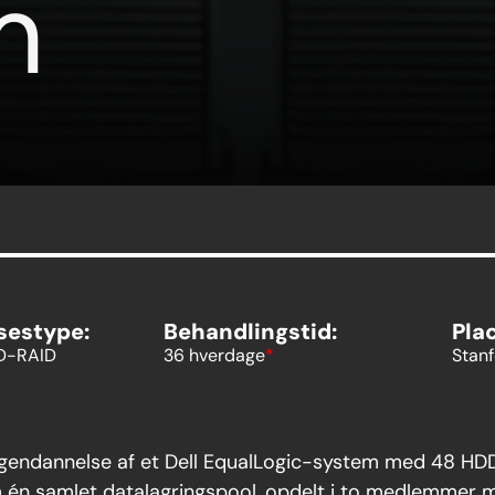
sestype:
Behandlingstid:
Pla
D-RAID
36 hverdage
*
Stanf
endannelse af et Dell EqualLogic-system med 48 HDD’
 én samlet datalagringspool, opdelt i to medlemmer m