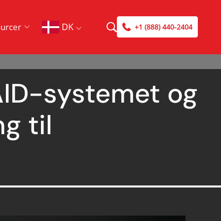
DK
urcer
+1 (888) 440-2404
RAID-systemet og
g til