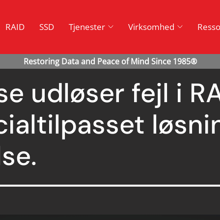
RAID
SSD
Tjenester
Virksomhed
Resso
e udløser fejl i 
altilpasset løsnin
se.