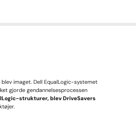
e blev imaget. Dell EqualLogic-systemet
ilket gjorde gendannelsesprocessen
alLogic-strukturer, blev DriveSavers
tøjer.