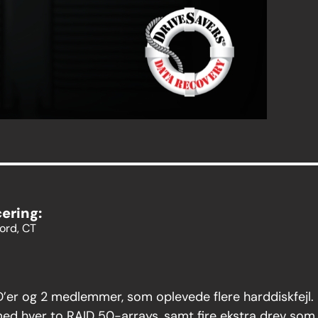
cering:
ord, CT
er og 2 medlemmer, som oplevede flere harddiskfejl.
ed hver to RAID 50-arrays, samt fire ekstra drev som