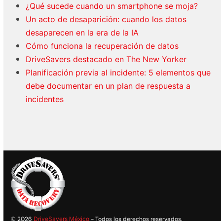
¿Qué sucede cuando un smartphone se moja?
Un acto de desaparición: cuando los datos
desaparecen en la era de la IA
Cómo funciona la recuperación de datos
DriveSavers destacado en The New Yorker
Planificación previa al incidente: 5 elementos que
debe documentar en un plan de respuesta a
incidentes
© 2026
DriveSavers México
- Todos los derechos reservados.