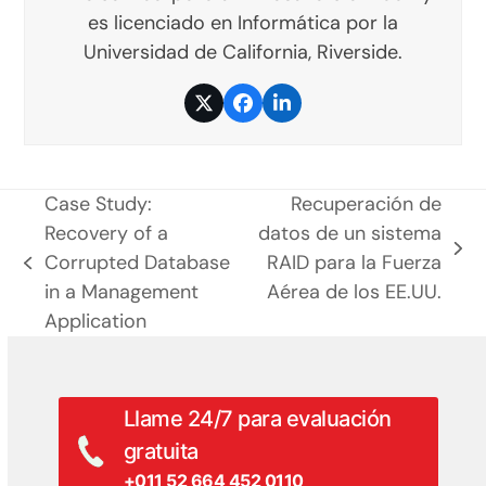
es licenciado en Informática por la
Universidad de California, Riverside.
Twitter
Facebook
LinkedIn
Case Study:
Recuperación de
Recovery of a
datos de un sistema
siguiente
Corrupted Database
RAID para la Fuerza
entrada
entrada:
in a Management
Aérea de los EE.UU.
anterior:
Application
Llame 24/7 para evaluación
gratuita
+011 52 664 452 0110