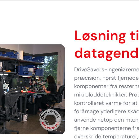
Løsning ti
datagend
DriveSavers-ingeniørerne
præcision. Først fjernede 
komponenter fra resterne
mikroloddeteknikker. Pr
kontrolleret varme for a
forårsage yderligere skad
anvende netop den mængd
fjerne komponenterne fra
overskride temperaturer