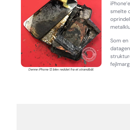
iPhone’e
smelte o
oprindel
metalkl
Som en 
datagen
struktu
fejlmarg
Denne iPhone 12 blev reddet fra et strandbål.