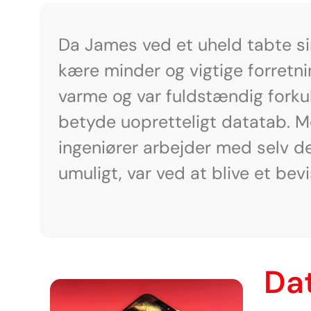
Da James ved et uheld tabte sin
kære minder og vigtige forretn
varme og var fuldstændig forkul
betyde uopretteligt datatab. M
ingeniører arbejder med selv d
umuligt, var ved at blive et be
Da