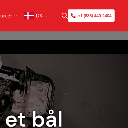
DK
urcer
+1 (888) 440-2404
 et bål