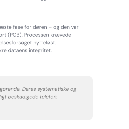
næste fase for døren – og den var
tkort (PCB). Processen krævede
elsesforsøget nytteløst.
re dataens integritet.
afgørende. Deres systematiske og
ligt beskadigede telefon.