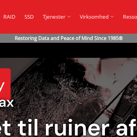
RAID
SSD
Tjenester
Virksomhed
Resso
Max
til ruiner af