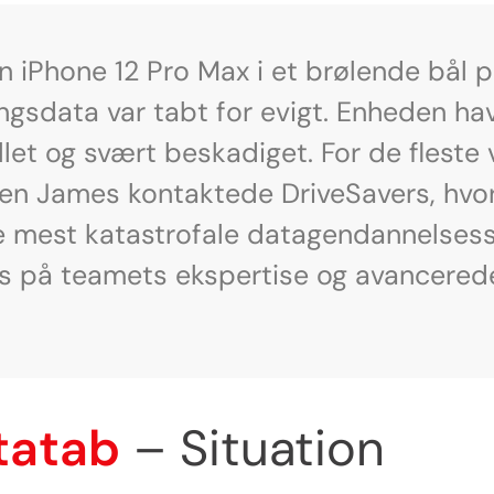
 iPhone 12 Pro Max i et brølende bål p
ingsdata var tabt for evigt. Enheden h
let og svært beskadiget. For de fleste
en James kontaktede DriveSavers, hvor
e mest katastrofale datagendannelsessc
vis på teamets ekspertise og avancerede
tatab
– Situation