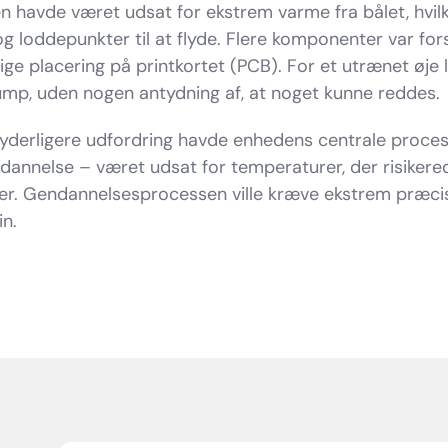
n havde været udsat for ekstrem varme fra bålet, hvilke
g loddepunkter til at flyde. Flere komponenter var fors
ige placering på printkortet (PCB). For et utrænet øje l
ump, uden nogen antydning af, at noget kunne reddes.
yderligere udfordring havde enhedens centrale proce
dannelse – været udsat for temperaturer, der risiker
rer. Gendannelsesprocessen ville kræve ekstrem præc
in.