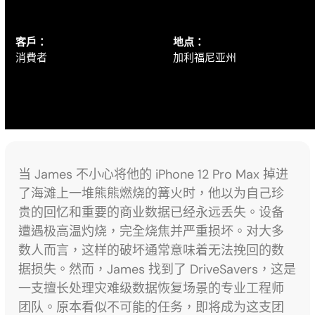
客戶：
地点：
消費者
加利福尼亚州
当 James 不小心将他的 iPhone 12 Pro Max 掉进
了海滩上一堆熊熊燃烧的篝火时，他以为自己珍
贵的回忆和重要的商业数据已经永远丢失。设备
遭遇极高温灼烧，完全烧焦并严重损坏。对大多
数人而言，这样的破坏通常意味着无法挽回的数
据损失。然而，James 找到了 DriveSavers，这是
一支擅长处理灾难级数据恢复场景的专业工程师
团队。原本看似不可能的任务，即将成为这支团