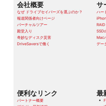
会社概要
サ
なぜ ドライブセイバーズを選ぶのか？
ハー
報道関係者向けページ
iPh
バーチャルツアー
RAI
殿堂入り
SS
奇妙なディスク災害
Ma
DriveSaversで働く
デー
便利なリンク
最
パートナー概要