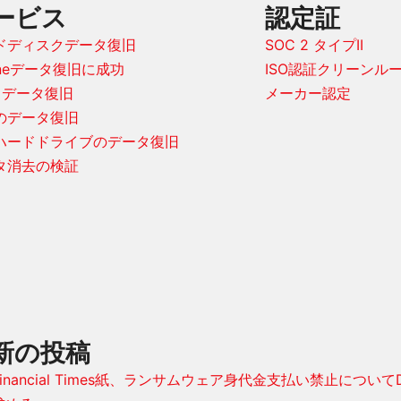
ービス
認定証
ドディスクデータ復旧
SOC 2 タイプII
oneデータ復旧に成功
ISO認証クリーンル
D データ復旧
メーカー認定
Dのデータ復旧
cハードドライブのデータ復旧
タ消去の検証
新の投稿
Financial Times紙、ランサムウェア身代金支払い禁止についてDr