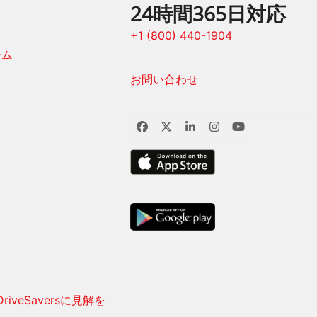
24時間365日対応
+1 (800) 440-1904
ーム
お問い合わせ
フ
ツ
LinkedIn
イ
ユ
ェ
イ
ン
ー
イ
ッ
ス
チ
ス
タ
タ
ュ
ブ
ー
グ
ー
ッ
ラ
ブ
ク
ム
iveSaversに見解を