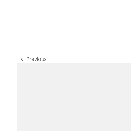
Previous
前
の
記
事: