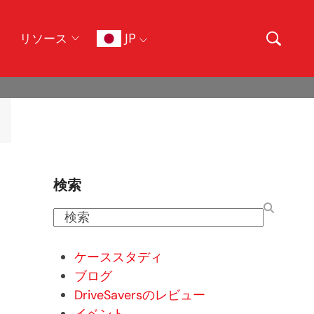
JP
リソース
検索
検
索
ケーススタディ
ブログ
DriveSaversのレビュー