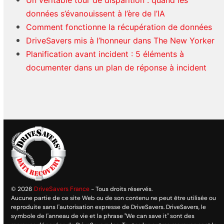
Un véritable tour de disparition : quand les
données s’évanouissent à l’ère de l’IA
Comment fonctionne la récupération de données
DriveSavers mis à l’honneur dans The New Yorker
Planification avant incident : 5 éléments à
documenter dans un plan de réponse à incident
© 2026
DriveSavers France
- Tous droits réservés.
Aucune partie de ce site Web ou de son contenu ne peut être utilisée ou
reproduite sans l'autorisation expresse de DriveSavers. DriveSavers, le
symbole de l'anneau de vie et la phrase "We can save it" sont des