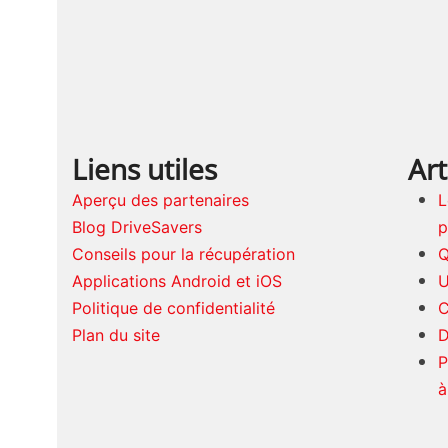
Liens utiles
Art
Aperçu des partenaires
L
Blog DriveSavers
p
Conseils pour la récupération
Q
Applications Android et iOS
U
Politique de confidentialité
C
Plan du site
D
P
à