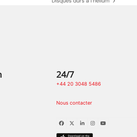
Disques durs à l’hélium
prochain
poste:
n
24/7
+44 20 3048 5486
Nous contacter
Facebook
Twitter
LinkedIn
Instagram
YouTube