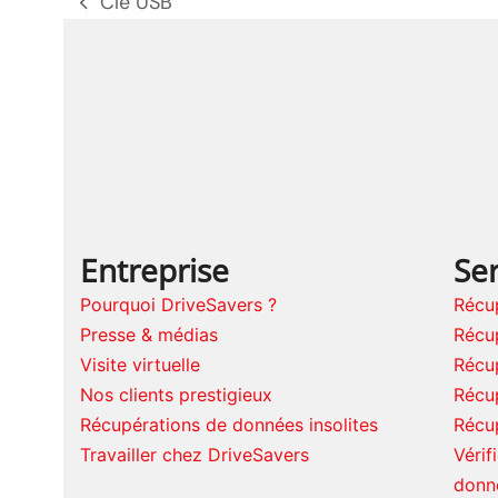
Clé USB
poste
précédent:
Entreprise
Ser
Pourquoi DriveSavers ?
Récu
Presse & médias
Récu
Visite virtuelle
Récu
Nos clients prestigieux
Récu
Récupérations de données insolites
Récu
Travailler chez DriveSavers
Vérif
donn