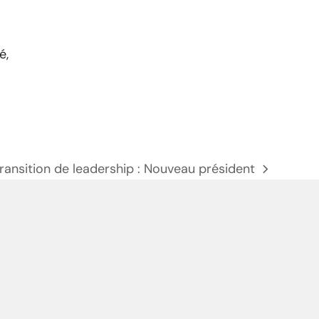
é,
ransition de leadership : Nouveau président
prochain
poste: