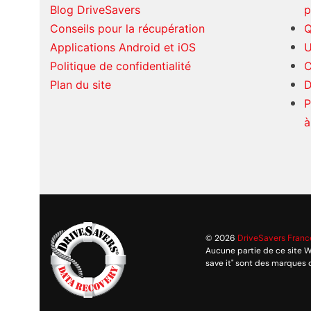
Blog DriveSavers
p
Conseils pour la récupération
Q
Applications Android et iOS
U
Politique de confidentialité
C
Plan du site
D
P
à
© 2026
DriveSavers Franc
Aucune partie de ce site W
save it" sont des marques 