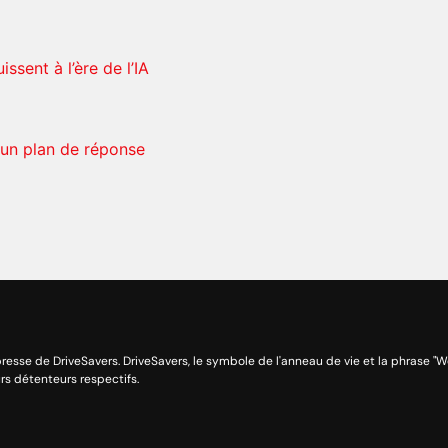
ssent à l’ère de l’IA
 un plan de réponse
resse de DriveSavers. DriveSavers, le symbole de l'anneau de vie et la phrase "
rs détenteurs respectifs.