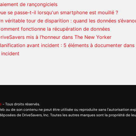
aiement de rançongiciels
ue se passe-t-il lorsqu'un smartphone est mouillé ?
n véritable tour de disparition : quand les données s’évanoui
omment fonctionne la récupération de données
riveSavers mis à l’honneur dans The New Yorker
lanification avant incident : 5 éléments à documenter dans
 incident
e
- Tous droits réservés.
eb ou de son contenu ne peut être utilisée ou reproduite sans l'autorisation exp
déposées de DriveSavers, Inc. Toutes les autres marques sont la propriété de leu