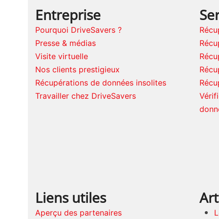
Entreprise
Ser
Pourquoi DriveSavers ?
Récu
Presse & médias
Récu
Visite virtuelle
Récu
Nos clients prestigieux
Récu
Récupérations de données insolites
Récu
Travailler chez DriveSavers
Vérif
donn
Liens utiles
Art
Aperçu des partenaires
L