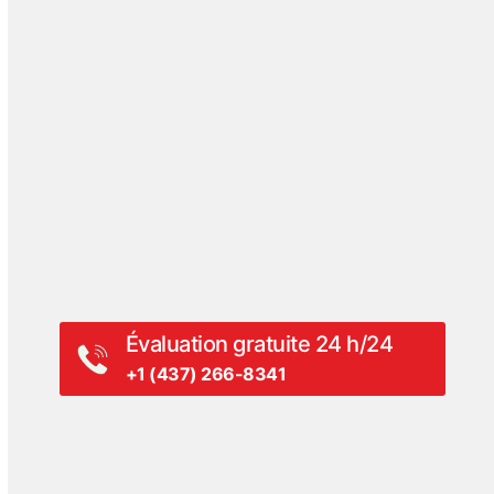
Blogue
Témoignages de clients
Evénements
Hall Of Fame
Revue de presse
Communiqués de presse
Vidéos
Livres blancs
Évaluation gratuite 24 h/24
+1 (437) 266-8341