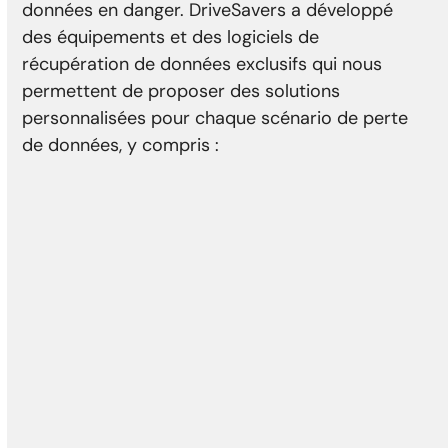
données en danger. DriveSavers a développé
des équipements et des logiciels de
récupération de données exclusifs qui nous
permettent de proposer des solutions
personnalisées pour chaque scénario de perte
de données, y compris :
Dommages physiques
Accident de la tête
Dommages des médias
Reformatage
Erreur du contrôleur
Défaillance de l'actionneur
Moteur endommagé
Les secteurs défectueux