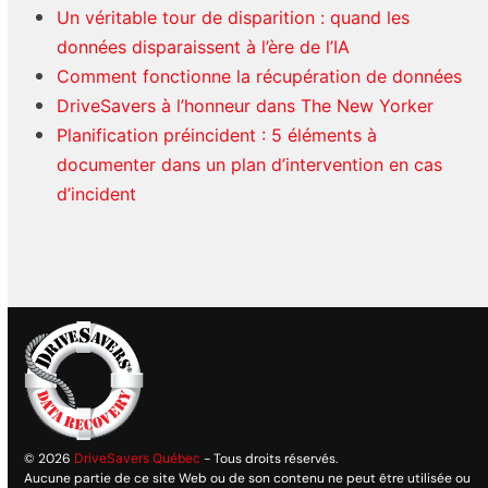
Un véritable tour de disparition : quand les
données disparaissent à l’ère de l’IA
Comment fonctionne la récupération de données
DriveSavers à l’honneur dans The New Yorker
Planification préincident : 5 éléments à
documenter dans un plan d’intervention en cas
d’incident
© 2026
DriveSavers Québec
- Tous droits réservés.
Aucune partie de ce site Web ou de son contenu ne peut être utilisée ou