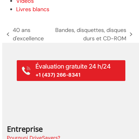
Vidéos
Livres blancs
40 ans
Bandes, disquettes, disques
poste
prochain
d'excellence
durs et CD-ROM
précédent:
poste:
Évaluation gratuite 24 h/24
+1 (437) 266-8341
Entreprise
Pourquoi DriveSavers?