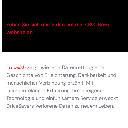
Sehen Sie sich das Video auf der ABC-News-
Website an
Localish
zeigt, wie jede Datenrettung eine
Geschichte von Erleichterung, Dankbarkeit und
menschlicher Verbindung erzählt. Mit
jahrzehntelanger Erfahrung, firmeneigener
Technologie und einfühlsamem Service erweckt
DriveSavers verlorene Daten zu neuem Leben.