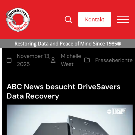
Kontakt
November 13,
Michelle
Presseberichte
2025
West
ABC News besucht DriveSavers
Data Recovery