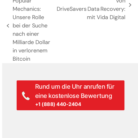
Popular
von
Nächster
Mechanics:
DriveSavers Data Recovery:
Beitrag:
Unsere Rolle
mit Vida Digital
bei der Suche
vorheriger
nach einer
Beitrag:
Milliarde Dollar
in verlorenem
Bitcoin
Rund um die Uhr anrufen für
eine kostenlose Bewertung
+1 (888) 440-2404