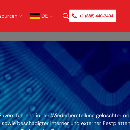
DE
sourcen
+1 (888) 440-2404
eSavers führend in der Wiederherstellung gelöschter od
 sowie beschädigter interner und externer Festplatten