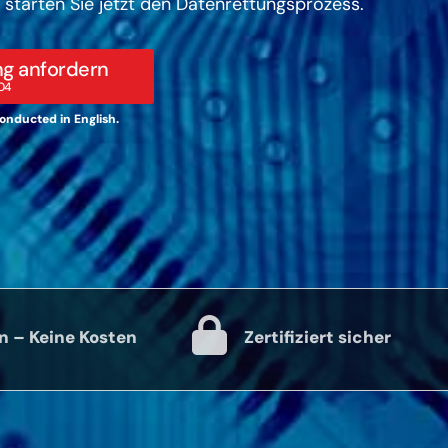
 starten Sie jetzt den Datenrettungsprozess.
g anfordern
04
 conducted in English.
n – Keine Kosten
Zertifiziert sicher