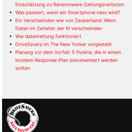
Einschätzung zu Ransomware-Zahlungsverboten
Was passiert, wenn ein Smartphone nass wird?
Ein Verschwinden wie von Zauberhand: Wenn
Daten im Zeitalter der KI verschwinden
Wie datenrettung funktioniert
DriveSavers im The New Yorker vorgestellt
Planung vor dem Vorfall: 5 Punkte, die in einem
Incident-Response-Plan dokumentiert werden
sollten