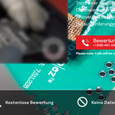
Trotz ihrer ausgek
Datenwiederherste
innovative Lösunge
Herausforderunge
Bewertun
+1 (888) 440-24
Please note: Calls will be
Kostenlose Bewertung
Keine Date