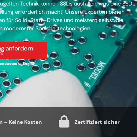
lügelten Technik können SSDs ausfallen, was eine SSD-
llung erforderlich macht. Unsere Experten bieten
n für Solid-State-Drives und meistern selbst die
n modernster Speichertechnologien.
g anfordern
04
 conducted in English.
n – Keine Kosten
Zertifiziert sicher