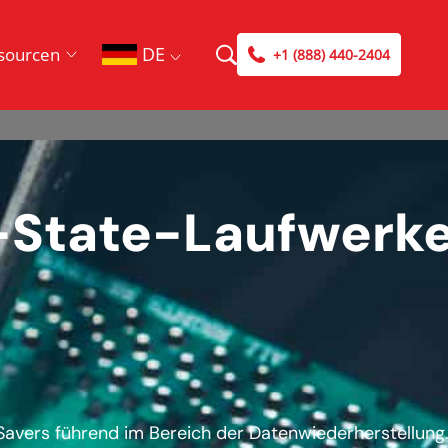
DE
sourcen
+1 (888) 440-2404
d-State-Laufwerk
eSavers führend im Bereich der Datenwiederherstellung