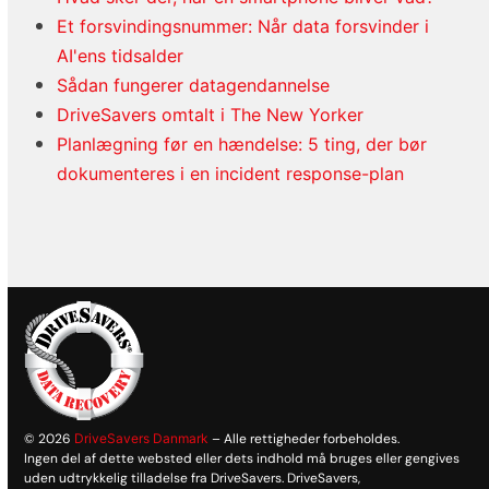
Et forsvindingsnummer: Når data forsvinder i
AI'ens tidsalder
Sådan fungerer datagendannelse
DriveSavers omtalt i The New Yorker
Planlægning før en hændelse: 5 ting, der bør
dokumenteres i en incident response-plan
© 2026
DriveSavers Danmark
– Alle rettigheder forbeholdes.
Ingen del af dette websted eller dets indhold må bruges eller gengives
uden udtrykkelig tilladelse fra DriveSavers. DriveSavers,