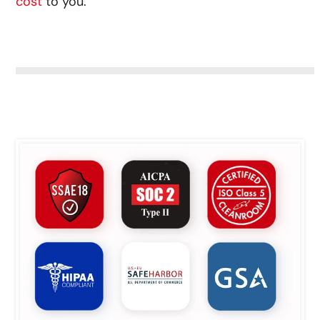
cost
to you.