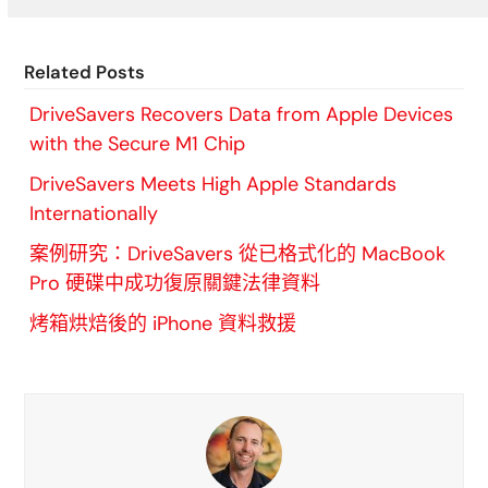
Related Posts
DriveSavers Recovers Data from Apple Devices
with the Secure M1 Chip
DriveSavers Meets High Apple Standards
Internationally
案例研究：DriveSavers 從已格式化的 MacBook
Pro 硬碟中成功復原關鍵法律資料
烤箱烘焙後的 iPhone 資料救援