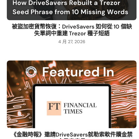
被盜加密貨幣恢復：DriveSavers 如何從 10 個缺
失單詞中重建 Trezor 種子短語
4 月 27, 2026
《金融時報》邀請DriveSavers就勒索軟件贖金禁