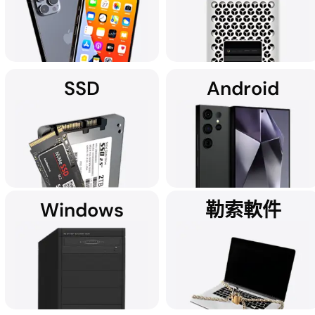
SSD
Android
尋找 iPhone 資料救援服務？
不少 Apple 授權服務中心都推
我們隨時為您效勞。
薦 DriveSavers。
Windows
勒索軟件
如您需要可靠的 SSD 資料救援
DriveSavers 可救回所有智能
服務，DriveSavers 擁有無可
手機資料，包括相片、聯絡人
比擬的技術與經驗。
及訊息內容。