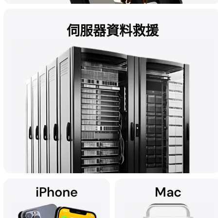
伺服器資料救援
不論是筆記型電腦、桌面電腦、外置裝置或氦氣硬碟中的 HDD 磁碟
機，都可能因硬體故障、物理損壞、惡意軟件等原因而導致資料遺
失。無論是 Mac、Windows 還是 RAID 系統，所有 HDD 資料恢復
皆於 DriveSavers 最先進的無塵室（Cleanroom）中完成。
iPhone
Mac
DriveSavers 提供量身訂造的解決方案，專業處理 RAID、NAS、
SAN 及多碟伺服器等高容量儲存設備的資料救援。