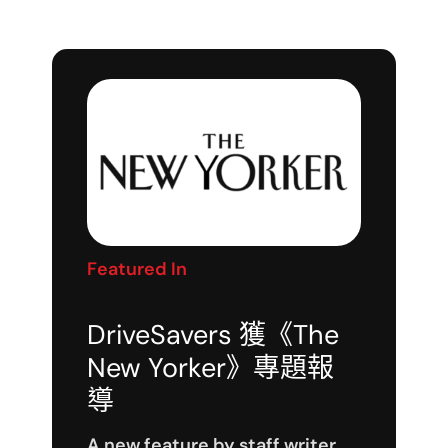
Featured In
DriveSavers 獲《The
New Yorker》專題報
導
A new feature by staff writer