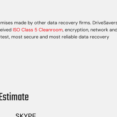
omises made by other data recovery firms. DriveSaver
ceived
ISO Class 5 Cleanroom
, encryption, network an
stest, most secure and most reliable data recovery
Estimate
SKYPE