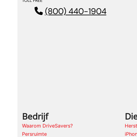
TOLL FREE
(800) 440-1904
Bedrijf
Di
Waarom DriveSavers?
Herst
Persruimte
iPhon