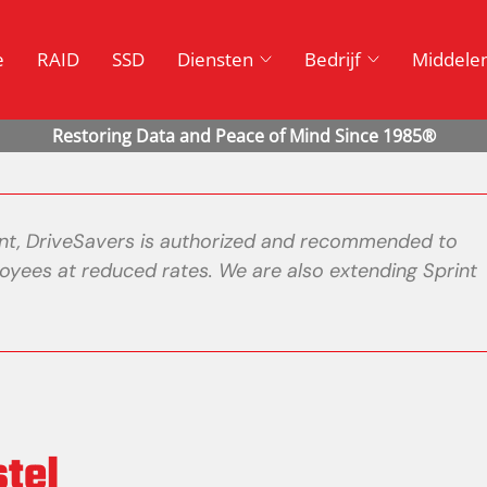
e
RAID
SSD
Diensten
Bedrijf
Middele
int, DriveSavers is authorized and recommended to
oyees at reduced rates. We are also extending Sprint
.
tel