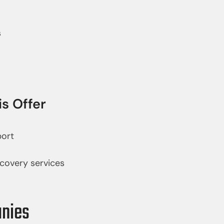
s
s Offer
port
ecovery services
anies