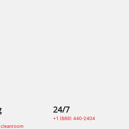
g
24/7
+1 (888) 440-2404
e cleanroom