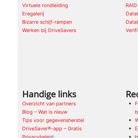
Virtuele rondleiding
RAID
Eregalerij
Datah
Bizarre schijf-rampen
Datah
Werken bij DriveSavers
Verif
Handige links
Re
Overzicht van partners
F
Blog – Wat is nieuw
b
Tips voor gegevensherstel
W
DriveSaver®-app – Gratis
E
Privacybeleid
H