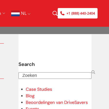
NL
n
+1 (888) 440-2404
Search
Zoeken
Case Studies
Blog
Beoordelingen van DriveSavers