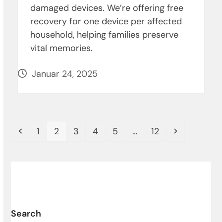
damaged devices. We’re offering free
recovery for one device per affected
household, helping families preserve
vital memories.
Januar 24, 2025
Vorheriger
Seite
Seite
Seite
Seite
Seite
Seite
Vorwärts
1
2
3
4
5
…
12
Search