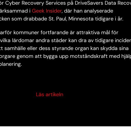
ör Cyber Recovery Services på DriveSavers Data Recov
märksammad i
Geek Insider
, där han analyserade
en som drabbade St. Paul, Minnesota tidigare i år.
 varför kommuner fortfarande är attraktiva mål för
 vilka lärdomar andra städer kan dra av tidigare inciden
tt samhälle eller dess styrande organ kan skydda sina
rgare genom att bygga upp motståndskraft med hjäl
lanering.
Läs artikeln