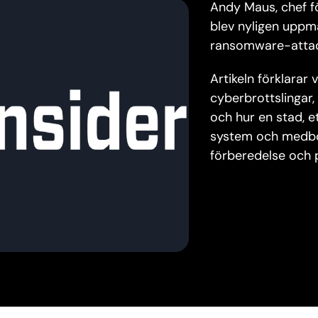
Andy Maus, chef f
blev nyligen upp
ransomware-attack
Artikeln förklarar
cyberbrottslingar,
och hur en stad, e
system och medbo
förberedelse och p