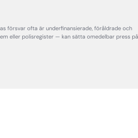
ras försvar ofta är underfinansierade, föråldrade och
tem eller polisregister — kan sätta omedelbar press p