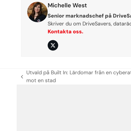
Michelle West
Senior marknadschef på DriveS
Skriver du om DriveSavers, datarä
Kontakta oss.
Twitter
Utvald på Built In: Lärdomar från en cybera
previous
mot en stad
post: