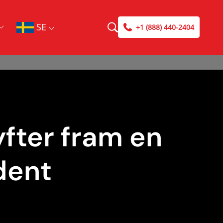
SE
+1 (888) 440-2404
yfter fram en
dent