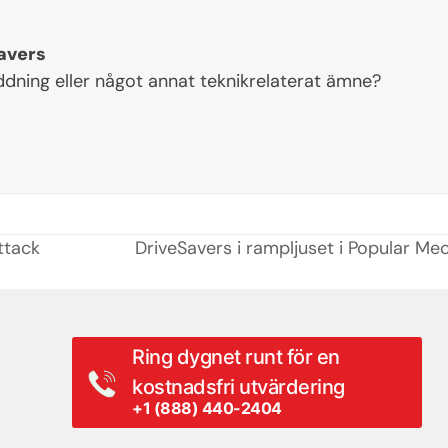
avers
ddning eller något annat teknikrelaterat ämne?
ttack
DriveSavers i rampljuset i Popular Mecha
next
post:
Ring dygnet runt för en
kostnadsfri utvärdering
+1 (888) 440-2404