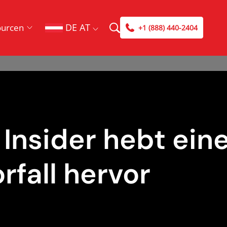
DE AT
ourcen
+1 (888) 440-2404
Insider hebt ein
fall hervor