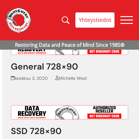
Yhteystiedot
General 728×90
kesäkuu 3, 2020
Michelle West
SSD 728×90