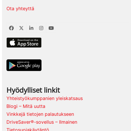
Ota yhteyttä
Facebook
Twitter
LinkedIn
Instagram
YouTube
Hyödylliset linkit
Yhteistyökumppanien yleiskatsaus
Blogi – Mitä uutta
Vinkkejä tietojen palautukseen
DriveSaver®-sovellus – Ilmainen
Tietosuojakäytäntö