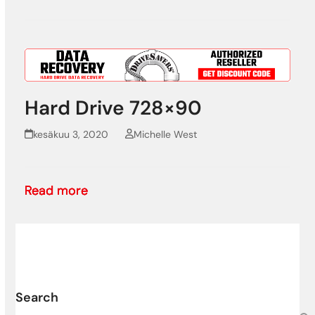
Hard Drive 728×90
kesäkuu 3, 2020
Michelle West
Read more
Read more
Read more
Read more
Read more
Search