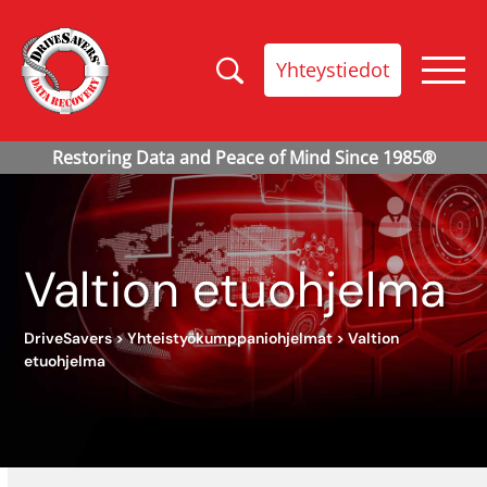
Yhteystiedot
Valtion etuohjelma
DriveSavers
>
Yhteistyökumppaniohjelmat
>
Valtion
etuohjelma