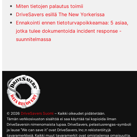
Miten tietojen palautus toimii
DriveSavers esillä The New Yorkerissa
Ennakointi ennen tietoturvapoikkeamaa: 5 asiaa,
jotka tulee dokumentoida incident response -
suunnitelmassa
© 2026
DriveSavers Suomi
– Kaikki oikeudet pidätetään.
Tämän verkkosivuston sisältöä ei saa käyttää tai kopioida ilman
DriveSaversin nimenomaista lupaa. DriveSavers, pelastusrengas-symboli
ja lause "We can save it" ovat DriveSavers, Inc.:n rekisteröityjä
tavaramerkkejä. Kaikki muut tavaramerkit ovat omistajiensa omaisuutta.