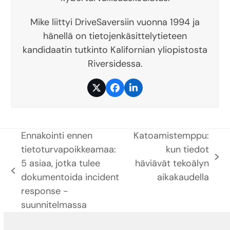
Mike liittyi DriveSaversiin vuonna 1994 ja
hänellä on tietojenkäsittelytieteen
kandidaatin tutkinto Kalifornian yliopistosta
Riversidessa.
Twitter
Facebook
LinkedIn
Ennakointi ennen
Katoamistemppu:
tietoturvapoikkeamaa:
kun tiedot
next
5 asiaa, jotka tulee
häviävät tekoälyn
previous
post:
dokumentoida incident
aikakaudella
post:
response -
suunnitelmassa