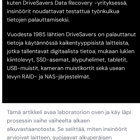
kuten DriveSavers Data Recovery -yrityksessä,
insinöörit noudattavat testattua työnkulkua
tietojen palauttamiseksi.
Vuodesta 1985 lähtien DriveSavers on palauttanut
tietoja käytännössä kaikentyyppisistä laitteista,
jotka tallentavat digitaalista tietoa, mukaan lukien
kiintolevyt, SSD-asemat, älypuhelimet, tabletit,
USB-muistit, kameran muistikortit sekä usean
levyn RAID- ja NAS-järjestelmät.
Tämä artikkeli avaa laboratorion oven ja käy läpi
prosessin vaihe vaiheelta alkaen
alkuvastaanotosta. Se selittää, miten insinöörit
arvioivat laitteen, suojaavat alkuperäisen