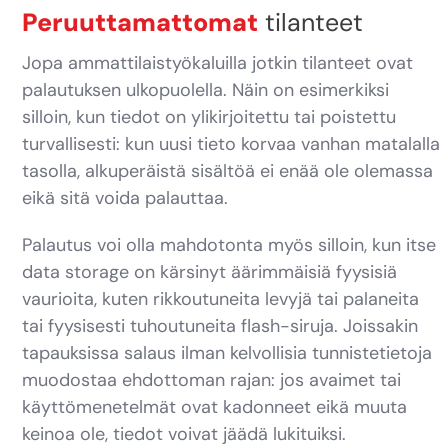
Peruuttamattomat
tilanteet
Jopa ammattilaistyökaluilla jotkin tilanteet ovat
palautuksen ulkopuolella. Näin on esimerkiksi
silloin, kun tiedot on ylikirjoitettu tai poistettu
turvallisesti: kun uusi tieto korvaa vanhan matalalla
tasolla, alkuperäistä sisältöä ei enää ole olemassa
eikä sitä voida palauttaa.
Palautus voi olla mahdotonta myös silloin, kun itse
data storage on kärsinyt äärimmäisiä fyysisiä
vaurioita, kuten rikkoutuneita levyjä tai palaneita
tai fyysisesti tuhoutuneita flash-siruja. Joissakin
tapauksissa salaus ilman kelvollisia tunnistetietoja
muodostaa ehdottoman rajan: jos avaimet tai
käyttömenetelmät ovat kadonneet eikä muuta
keinoa ole, tiedot voivat jäädä lukituiksi.