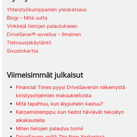
Yhteistyökumppanien yleiskatsaus
Blogi – Mitä uutta
Vinkkejä tietojen palautukseen
DriveSaver®-sovellus – Ilmainen
Tietosuojakäytäntö
Sivustokartta
Viimeisimmät julkaisut
Financial Times pyysi DriveSaversin näkemystä
kiristysohjelmien maksukielloista
Mitä tapahtuu, kun älypuhelin kastuu?
Katoamistemppu: kun tiedot häviävät tekoälyn
aikakaudella
Miten tietojen palautus toimii
DriveSavers esillä The New Yorkerissa