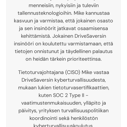
menneisiin, nykyisiin ja tuleviin
tallennusteknologioihin. Mike kannustaa
kasvuun ja varmistaa, että jokainen osasto
ja sen insinöörit jatkavat osaamisensa
kehittämistä. Jokainen DriveSaversin
insinööri on koulutettu varmistamaan, että
tietojen onnistunut ja täydellinen palautus
on heidän tärkein prioriteettinsa.
Tietoturvajohtajana (CISO) Mike vastaa
DriveSaversin kyberturvallisuudesta,
mukaan lukien tietoturvasertifikaattien,
kuten SOC 2 Type II -
vaatimustenmukaisuuden, ylläpito ja
päivitys, yrityksen turvallisuuspolitiikan
koordinointi sekä henkilöstön
kyberturvallisuuskoulutus.