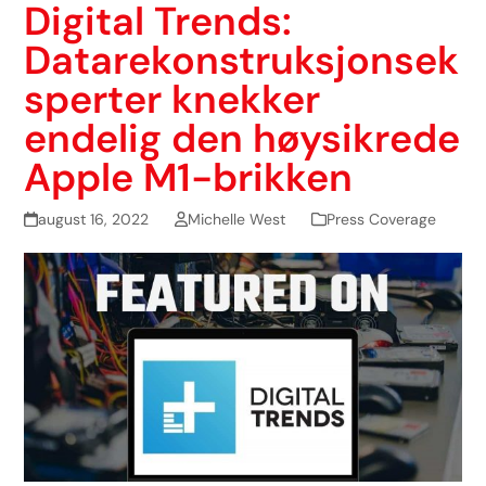
Digital Trends:
Datarekonstruksjonsek
sperter knekker
endelig den høysikrede
Apple M1-brikken
august 16, 2022
Michelle West
Press Coverage