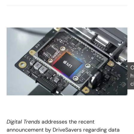
O
h
c
Digital Trends
addresses the recent
announcement by DriveSavers regarding data