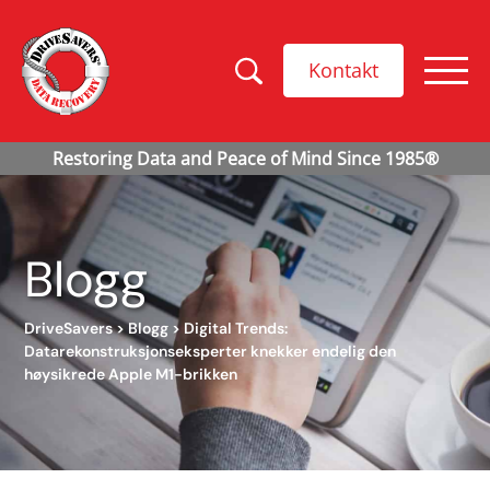
Kontakt
Blogg
DriveSavers
>
Blogg
>
Digital Trends:
Datarekonstruksjonseksperter knekker endelig den
høysikrede Apple M1-brikken