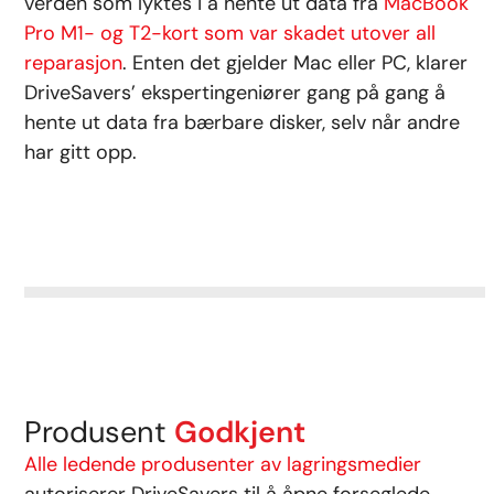
verden som lyktes i å hente ut data fra
MacBook
Pro M1- og T2-kort som var skadet utover all
reparasjon
. Enten det gjelder Mac eller PC, klarer
DriveSavers’ ekspertingeniører gang på gang å
hente ut data fra bærbare disker, selv når andre
har gitt opp.
Produsent
Godkjent
Alle ledende produsenter av lagringsmedier
autoriserer DriveSavers til å åpne forseglede