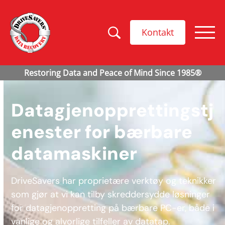
Kontakt
Datagjenopprettingstj
enester for bærbare
datamaskiner
DriveSavers har proprietære verktøy og teknikker
som gjør at vi kan tilby skreddersydde løsninger
for datagjenoppretting på bærbare PC-er, både i
vanlige og alvorlige tilfeller av datatap.