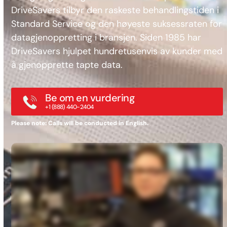
DriveSavers tilbyr den raskeste behandlingstiden i
Standard Service og den høyeste suksessraten for
datagjenoppretting i bransjen. Siden 1985 har
DriveSavers hjulpet hundretusenvis av kunder med
å gjenopprette tapte data.
Be om en vurdering
+1 (888) 440-2404
Please note: Calls will be conducted in English.