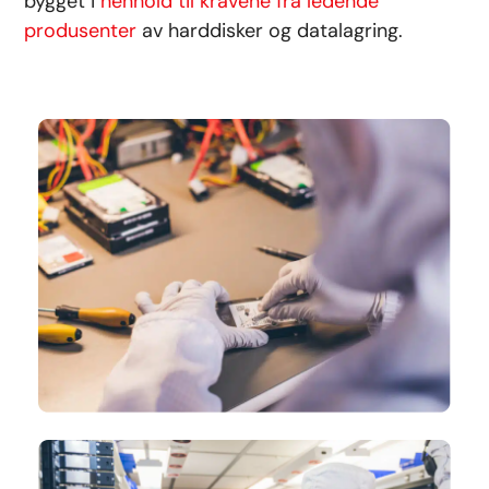
bygget i
henhold til kravene fra ledende
produsenter
av harddisker og datalagring.