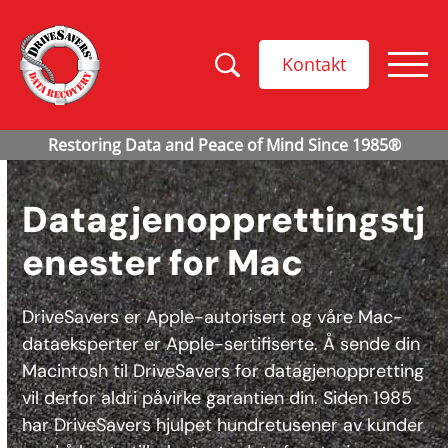
Kontakt
Datagjenopprettingstj
enester for Mac
DriveSavers er Apple-autorisert og våre Mac-
dataeksperter er Apple-sertifiserte. Å sende din
Macintosh til DriveSavers for datagjenoppretting
vil derfor aldri påvirke garantien din. Siden 1985
har DriveSavers hjulpet hundretusener av kunder