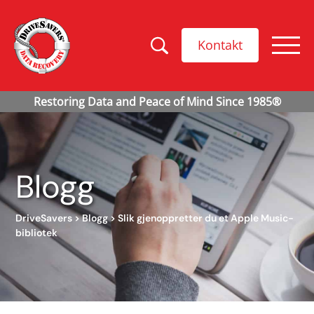
Kontakt
Blogg
DriveSavers
>
Blogg
>
Slik gjenoppretter du et Apple Music-
bibliotek