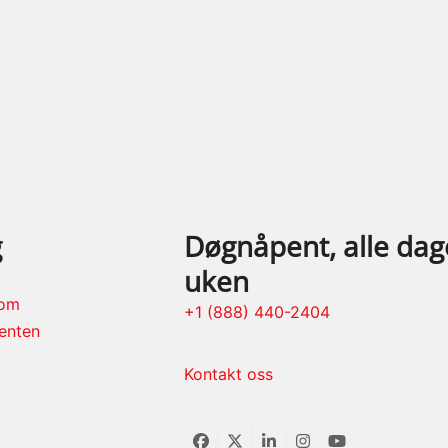
g
Døgnåpent, alle dage
uken
rom
+1 (888) 440-2404
enten
Kontakt oss
Facebook
Twitter
LinkedIn
Instagram
YouTube