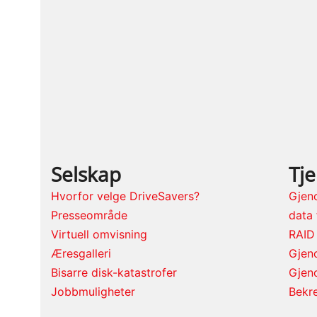
Selskap
Tj
Hvorfor velge DriveSavers?
Gjen
Presseområde
data 
Virtuell omvisning
RAID
Æresgalleri
Gjeno
Bisarre disk-katastrofer
Gjen
Jobbmuligheter
Bekre