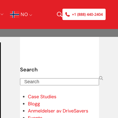
NO
+1 (888) 440-2404
Search
Search
Case Studies
Blogg
Anmeldelser av DriveSavers