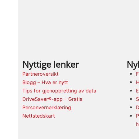
Nyttige lenker
Nyl
Partneroversikt
F
Blogg – Hva er nytt
H
Tips for gjenoppretting av data
E
DriveSaver®-app – Gratis
S
Personvernerklæring
D
Nettstedskart
P
h