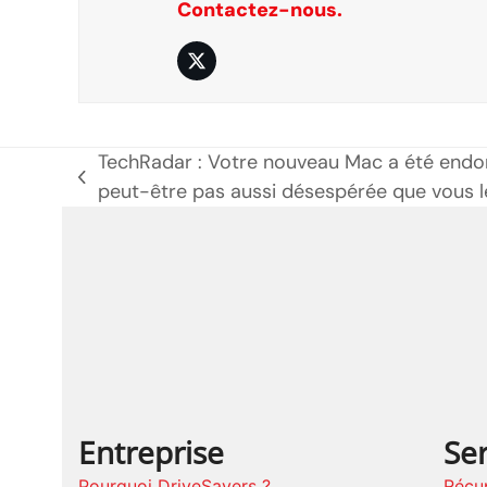
Contactez-nous.
Twitter
TechRadar : Votre nouveau Mac a été endom
poste
peut-être pas aussi désespérée que vous l
précédent:
Entreprise
Ser
Pourquoi DriveSavers ?
Récu