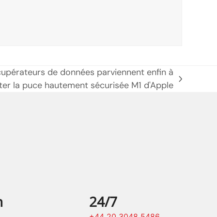
écupérateurs de données parviennent enfin à
er la puce hautement sécurisée M1 d'Apple
n
24/7
+44 20 3048 5486