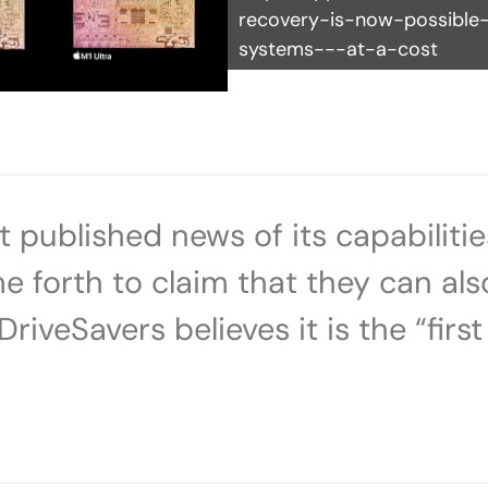
recovery-is-now-possible-
systems---at-a-cost
t published news of its capabilitie
forth to claim that they can als
riveSavers believes it is the “fir