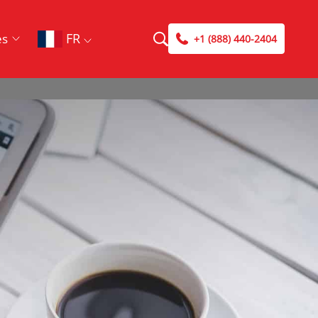
FR
es
+1 (888) 440-2404