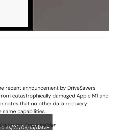
e recent announcement by DriveSavers
 from catastrophically damaged Apple M1 and
on notes that no other data recovery
 same capabilities.
 Editor for Apple Insider
ticles/22/08/15/data-