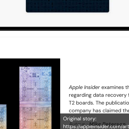
Apple Insider
examines th
regarding data recovery
T2 boards. The publicati
company has claimed the
Original story:
Auteur :
Mike Peterson
,
https://appleinsider.com/ar