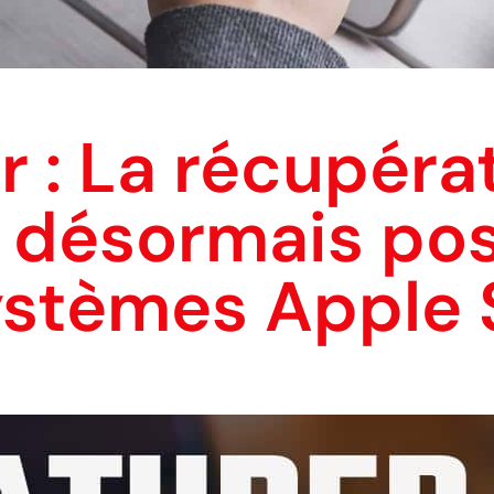
r : La récupéra
 désormais pos
ystèmes Apple 