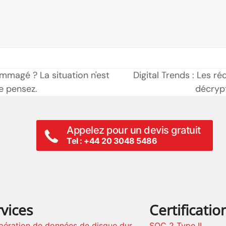
magé ? La situation n'est
Digital Trends : Les r
prochain
e pensez.
décrypt
poste:
Appelez pour un devis gratuit
Tel : +44 20 3048 5486
vices
Certificatio
pération de données de disque dur
SOC 2 Type II