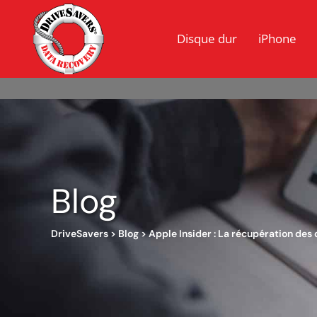
Disque dur
iPhone
Blog
DriveSavers
>
Blog
>
Apple Insider : La récupération des