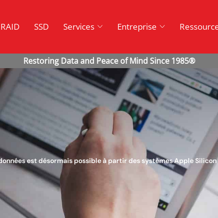
RAID
SSD
Services
Entreprise
Ressourc
 données est désormais possible à partir des systèmes Apple Silicon