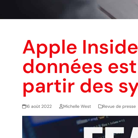
Apple Inside
données est
partir des s
16 août 2022
Michelle West
Revue de presse