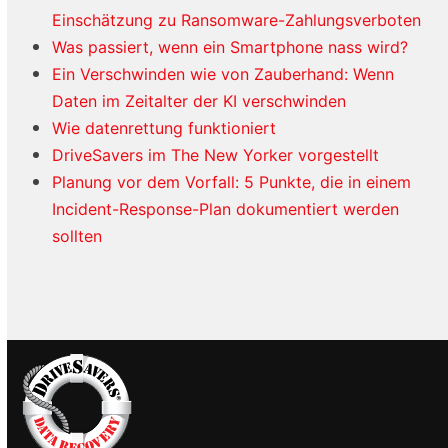
Einschätzung zu Ransomware-Zahlungsverboten
Was passiert, wenn ein Smartphone nass wird?
Ein Verschwinden wie von Zauberhand: Wenn
Daten im Zeitalter der KI verschwinden
Wie datenrettung funktioniert
DriveSavers im The New Yorker vorgestellt
Planung vor dem Vorfall: 5 Punkte, die in einem
Incident-Response-Plan dokumentiert werden
sollten